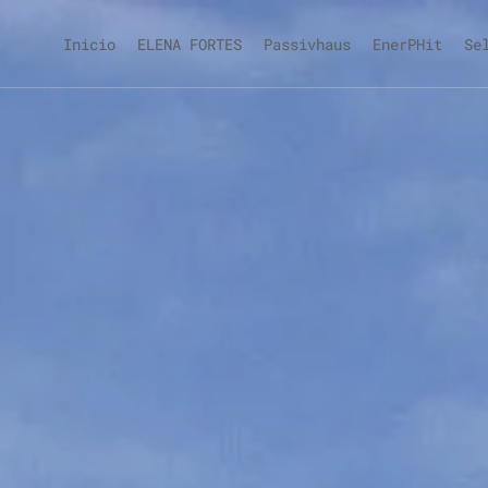
Inicio
ELENA FORTES
Passivhaus
EnerPHit
Se